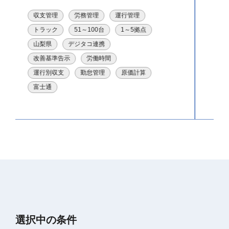
点呼
労務管理
運行管理
トラック
101～300台
6～10拠点
群馬県
自動点呼
遠隔点呼
デジタコ連携
改善基準告示
労働時間
勤怠管理
富士通
選択中の条件