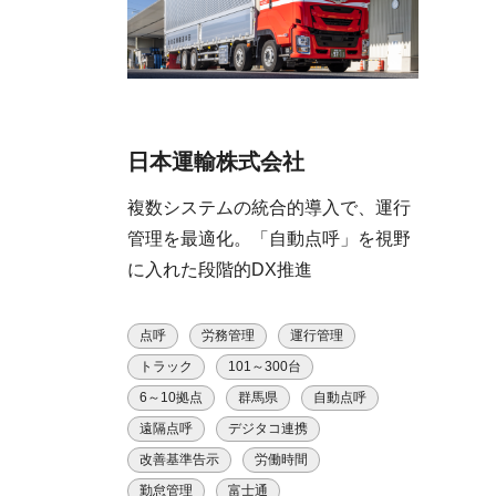
日本運輸株式会社
複数システムの統合的導入で、運行
管理を最適化。「自動点呼」を視野
に入れた段階的DX推進
点呼
労務管理
運行管理
トラック
101～300台
6～10拠点
群馬県
自動点呼
遠隔点呼
デジタコ連携
改善基準告示
労働時間
勤怠管理
富士通