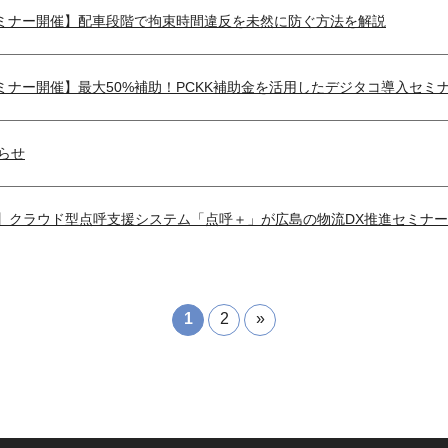
bセミナー開催】配車段階で拘束時間違反を未然に防ぐ方法を解説
ミナー開催】最大50%補助！PCKK補助金を活用したデジタコ導入セミナー～I
らせ
4日】クラウド型点呼支援システム「点呼＋」が広島の物流DX推進セミナ
1
2
»