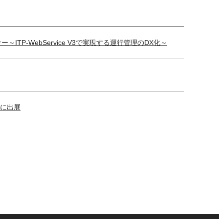
TP-WebService V3で実現する運行管理のDX化～
ーに出展