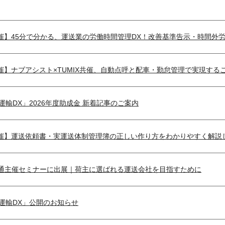
ー開催】45分で分かる、運送業の労働時間管理DX！改善基準告示・時間
開催】ナブアシスト×TUMIX共催、自動点呼と配車・勤怠管理で実現する
輸DX」2026年度助成金 新着記事のご案内
ー開催】運送依頼書・実運送体制管理簿の正しい作り方をわかりやすく解説
桑電通主催セミナーに出展｜荷主に選ばれる運送会社を目指すために
運輸DX」公開のお知らせ