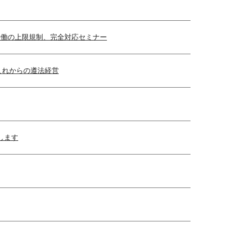
外労働の上限規制、完全対応セミナー
これからの遵法経営
します