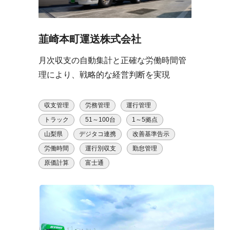
韮崎本町運送株式会社
月次収支の自動集計と正確な労働時間管
理により、戦略的な経営判断を実現
収支管理
労務管理
運行管理
トラック
51～100台
1～5拠点
山梨県
デジタコ連携
改善基準告示
労働時間
運行別収支
勤怠管理
原価計算
富士通