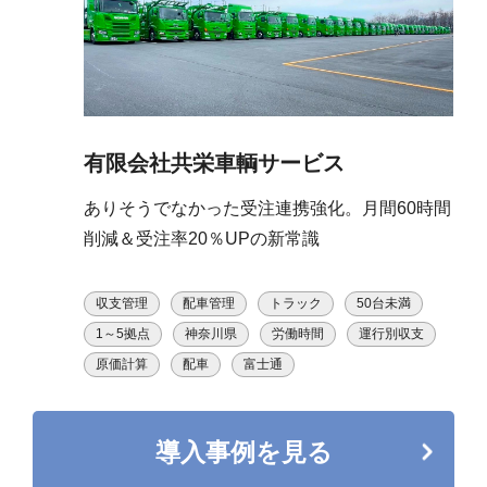
有限会社共栄車輌サービス
ありそうでなかった受注連携強化。月間60時間
削減＆受注率20％UPの新常識
収支管理
配車管理
トラック
50台未満
1～5拠点
神奈川県
労働時間
運行別収支
原価計算
配車
富士通
導入事例を見る