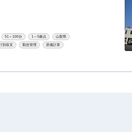
51～100台
1～5拠点
山梨県
行別収支
勤怠管理
原価計算