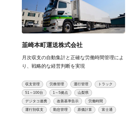
韮崎本町運送株式会社
月次収支の自動集計と正確な労働時間管理によ
り、戦略的な経営判断を実現
収支管理
労務管理
運行管理
トラック
51～100台
1～5拠点
山梨県
デジタコ連携
改善基準告示
労働時間
運行別収支
勤怠管理
原価計算
富士通