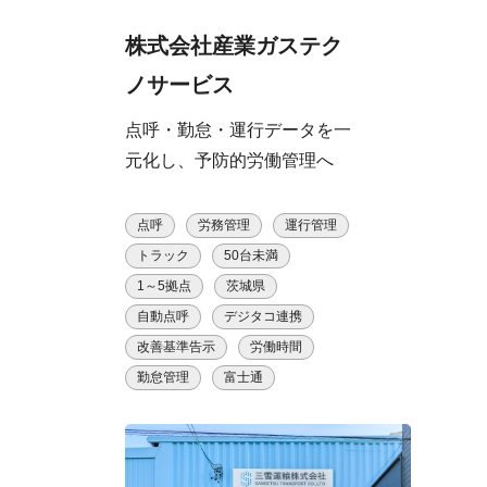
株式会社産業ガステク
ノサービス
点呼・勤怠・運行データを一
元化し、予防的労働管理へ
点呼
労務管理
運行管理
トラック
50台未満
1～5拠点
茨城県
自動点呼
デジタコ連携
改善基準告示
労働時間
勤怠管理
富士通