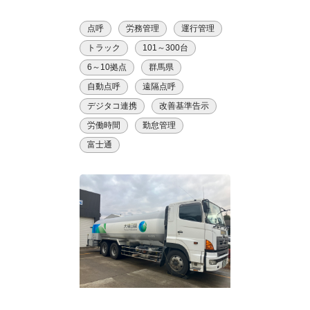
点呼
労務管理
運行管理
トラック
101～300台
6～10拠点
群馬県
自動点呼
遠隔点呼
デジタコ連携
改善基準告示
労働時間
勤怠管理
富士通