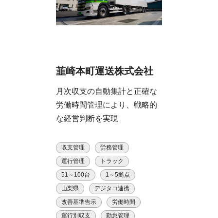
韮崎本町運送株式会社
月次収支の自動集計と正確な
労働時間管理により、戦略的
な経営判断を実現
収支管理
労務管理
運行管理
トラック
51～100台
1～5拠点
山梨県
デジタコ連携
改善基準告示
労働時間
運行別収支
勤怠管理