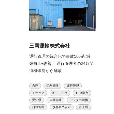
三雪運輸株式会社
運行管理の統合化で事故50%削減、
燃費8%改善、 運行管理者の24時間
待機体制から解放
点呼
労務管理
運行管理
トラック
51～100台
1～5拠点
愛知県
自動点呼
デジタコ連携
日報管理
改善基準告示
富士通