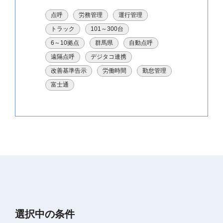
点呼
労務管理
運行管理
トラック
101～300台
6～10拠点
群馬県
自動点呼
遠隔点呼
デジタコ連携
改善基準告示
労働時間
勤怠管理
富士通
選択中の条件